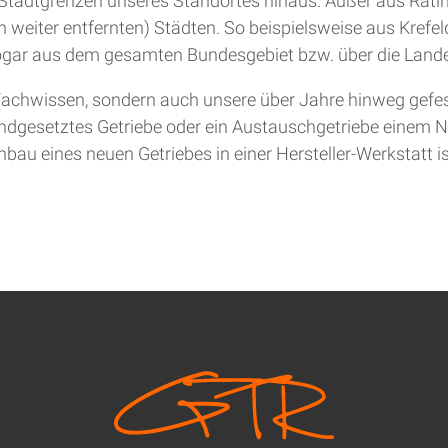
ie Stadtgrenzen unseres Standortes hinaus. Außer aus Rat
 weiter entfernten) Städten. So beispielsweise aus Krefel
gar aus dem gesamten Bundesgebiet bzw. über die Lande
achwissen, sondern auch unsere über Jahre hinweg gefesti
andgesetztes Getriebe oder ein Austauschgetriebe einem Ne
bau eines neuen Getriebes in einer Hersteller-Werkstatt is