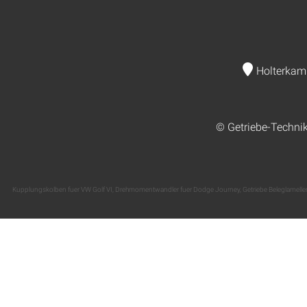
Holterkam
© Getriebe-Techni
Kupplungskolben fuer VW Golf VI
,
Drehmomentwandler fuer Dodge Journey
,
Getriebe Beleglamelle