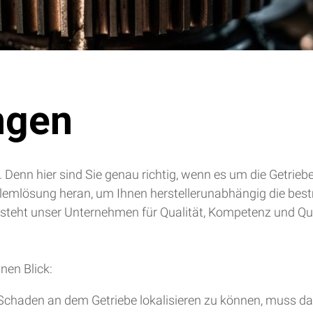
ngen
. Denn hier sind Sie genau richtig, wenn es um die Getrie
blemlösung heran, um Ihnen herstellerunabhängig die bes
 steht unser Unternehmen für Qualität, Kompetenz und Qua
nen Blick:
chaden an dem Getriebe lokalisieren zu können, muss da