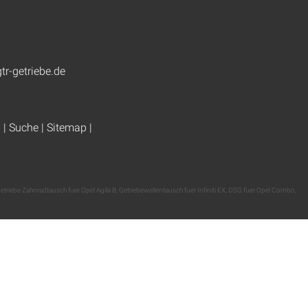
tr-getriebe.de
g
|
Suche
|
Sitemap
|
etriebe Zahnradtausch fuer Opel Agila B
,
Getriebewellentausch fuer Infiniti EX
,
DSG fuer Opel Combo
,