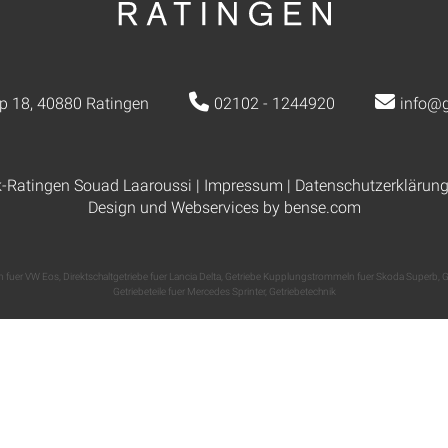
p 18, 40880 Ratingen
02102 - 1244920
info@g
k-Ratingen Souad Laaroussi |
Impressum
|
Datenschutzerklärun
Design und Webservices by
bense.com
n fuer VW Eos
,
Direktschaltgetriebe fuer Lancia Delta
,
Getriebe Kupplungstrommeln fuer Skoda Superb
,
G
Getriebeteile fuer Mercedes Sprinter
,
Getriebetechnik