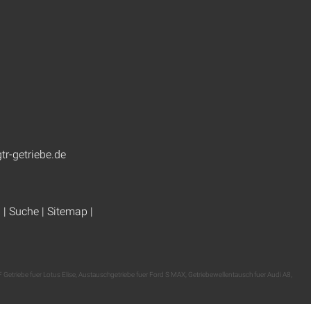
tr-getriebe.de
g
|
Suche
|
Sitemap
|
 Getriebe fuer Lotus Elise
,
Austauschgetriebe fuer Ford S MAX
,
Getriebewellentausch fuer Audi A8
,