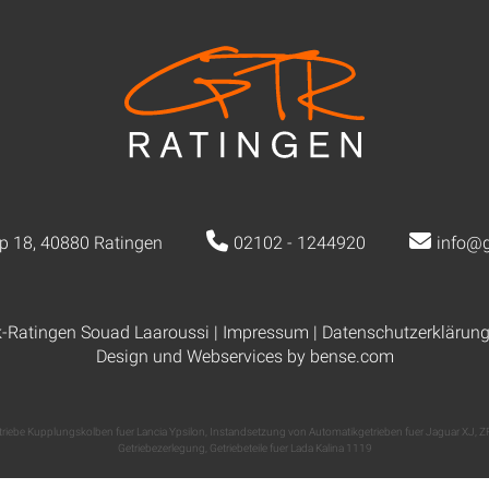
p 18, 40880 Ratingen
02102 - 1244920
info@g
k-Ratingen Souad Laaroussi |
Impressum
|
Datenschutzerklärun
Design und Webservices by
bense.com
triebe Kupplungskolben fuer Lancia Ypsilon
,
Instandsetzung von Automatikgetrieben fuer Jaguar XJ
,
ZF
Getriebezerlegung
,
Getriebeteile fuer Lada Kalina 1119