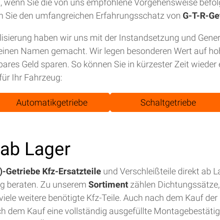
tet, wenn Sie die von uns empfohlene Vorgehensweise befol
n Sie den umfangreichen Erfahrungsschatz von
G-T-R-Ge
isierung haben wir uns mit der Instandsetzung und Gene
einen Namen gemacht. Wir legen besonderen Wert auf hohe
bares Geld sparen. So können Sie in kürzester Zeit wiede
für Ihr Fahrzeug:
Automatikgetriebe
Schaltgetriebe
t ab Lager
-Getriebe Kfz-Ersatzteile
und Verschleißteile direkt ab 
ig beraten. Zu unserem
Sortiment
zählen Dichtungssätze, 
iele weitere benötigte Kfz-Teile. Auch nach dem Kauf der E
ch dem Kauf eine vollständig ausgefüllte Montagebestäti