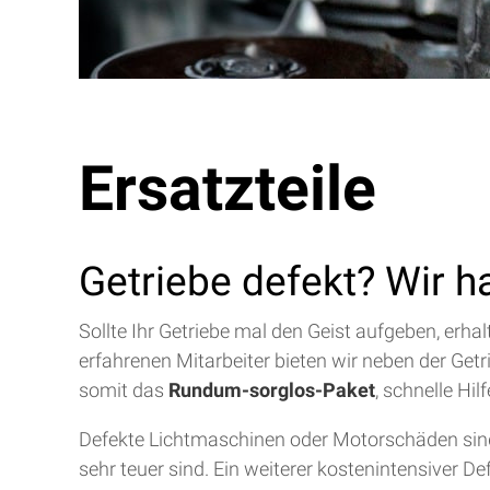
Ersatzteile
Getriebe defekt? Wir h
Sollte Ihr Getriebe mal den Geist aufgeben, erh
erfahrenen Mitarbeiter bieten wir neben der Get
somit das
Rundum-sorglos-Paket
, schnelle Hi
Defekte Lichtmaschinen oder Motorschäden sind 
sehr teuer sind. Ein weiterer kostenintensiver D